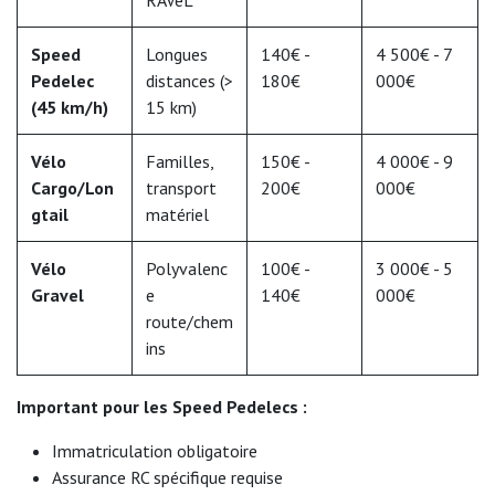
Speed
Longues
140€ -
4 500€ - 7
Pedelec
distances (>
180€
000€
(45 km/h)
15 km)
Vélo
Familles,
150€ -
4 000€ - 9
Cargo/Lon
transport
200€
000€
gtail
matériel
Vélo
Polyvalenc
100€ -
3 000€ - 5
Gravel
e
140€
000€
route/chem
ins
Important pour les Speed Pedelecs :
Immatriculation obligatoire
Assurance RC spécifique requise