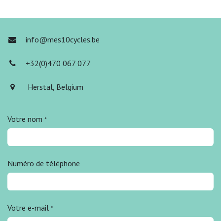
info@mes10cycles.be
+32(0)470 067 077
Herstal, Belgium
Votre nom
*
Numéro de téléphone
Votre e-mail
*