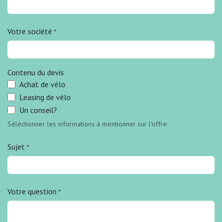
Votre société
*
Contenu du devis
Achat de vélo
Leasing de vélo
Un conseil?
Séléctionner les informations à mentionner sur l'offre
Sujet
*
Votre question
*