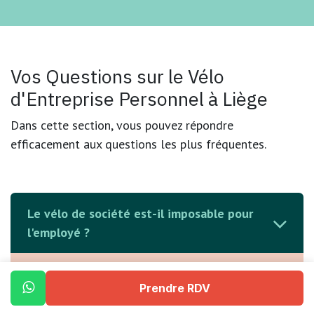
Vos Questions sur le Vélo
d'Entreprise Personnel à Liège
Dans cette section, vous pouvez répondre
efficacement aux questions les plus fréquentes.
Le vélo de société est-il imposable pour
l'employé ?
Pouvez-vous m'expliquez ou expliquez au
Prendre RDV
service RH le vélo d'entreprise?