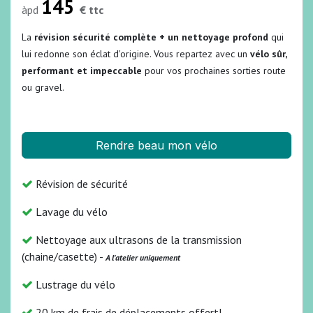
145
àpd
€ ttc
La
révision sécurité complète + un nettoyage profond
qui
lui redonne son éclat d'origine. Vous repartez avec un
vélo sûr,
performant et impeccable
pour vos prochaines sorties route
ou gravel.
Rendre beau mon vélo
Révision de sécurité
Lavage du vélo
Nettoyage aux ultrasons de la transmission
(chaine/casette) -
A l'atelier uniquement
Lustrage du vélo
20 km de frais de déplacements offert!