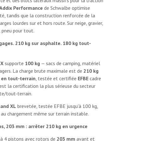
te et des blocs latéraux massifs pour la traction
Addix Performance
de Schwalbe optimise
ité, tandis que la construction renforcée de la
rges lourdes sur et hors route. Sur neige, gravier,
 pneu pour tout.
gages. 210 kg sur asphalte. 180 kg tout-
 X
supporte
100 kg
— sacs de camping, matériel
ssagers. La charge brute maximale est de
210 kg
 en tout-terrain
, testée et certifiée
EFBE
cadre
st la certification la plus sérieuse du secteur
e/tout-terrain.
tand XL
brevetée, testée EFBE jusqu'à 100 kg,
e au chargement même sur terrain instable.
s, 203 mm : arrêter 210 kg en urgence
à 4 pistons avec rotors de
203 mm
avant et