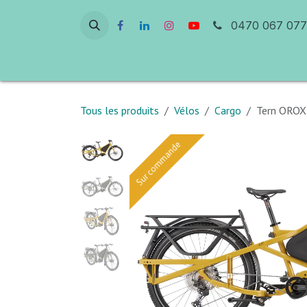
Se rendre au contenu
0470 067 077
Accueil
Atelier & Réparation
Ven
Tous les produits
Vélos
Cargo
Tern OROX 
Sur commande
Sur commande