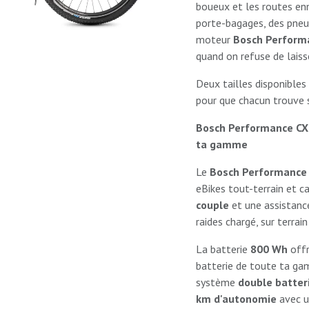
boueux et les routes enn
porte-bagages, des pne
moteur
Bosch Perform
quand on refuse de laiss
Deux tailles disponible
pour que chacun trouve
Bosch Performance CX :
ta gamme
Le
Bosch Performance 
eBikes tout-terrain et ca
couple
et une assistanc
raides chargé, sur terrai
La batterie
800 Wh
off
batterie de toute ta gamm
système
double batter
km d'autonomie
avec u