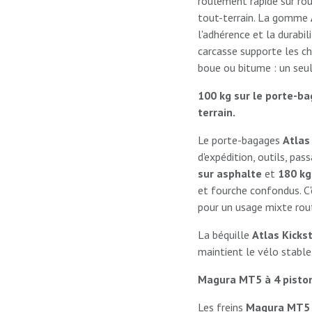
roulement rapide sur rou
tout-terrain. La gomme
l'adhérence et la durabil
carcasse supporte les cha
boue ou bitume : un seul
100 kg sur le porte-ba
terrain.
Le porte-bagages
Atlas
d'expédition, outils, pa
sur asphalte
et
180 kg
et fourche confondus. C'e
pour un usage mixte rout
La béquille
Atlas Kicks
maintient le vélo stabl
Magura MT5 à 4 piston
Les freins
Magura MT5