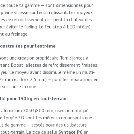
ds de toute ta gamme — sont dimensionnés pour
 pleine vitesse sur terrain glissant. Les moyeux
es de refroidissement dissipent la chaleur des
r éviter le fading. Le feu stop à LED intégré
t au freinage.
construites pour l'extrême
ont une création propriétaire Tern : jantes à
rsant Boost, ailettes de refroidissement fraisées
oyeu. Le moyeu avant dissimule même un multi-
 4/5 mm et Torx 2,5 mm) — pour les réparations en
 sur toute la roue.
illé pour 130 kg en tout-terrain
 aluminium 7050 (800 mm, riser, homologué
ce forgée 3D sont les mêmes composants que
aut de gamme — testés pour des utilisateurs
tout-terrain. La tige de selle
Syntace P6
en