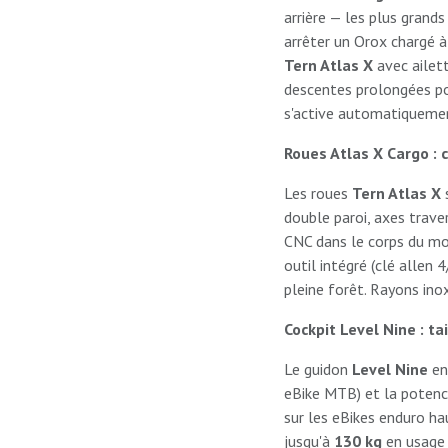
arrière — les plus gran
arrêter un Orox chargé à
Tern Atlas X
avec ailett
descentes prolongées pou
s'active automatiquemen
Roues Atlas X Cargo : 
Les roues
Tern Atlas X
s
double paroi, axes trave
CNC dans le corps du m
outil intégré (clé allen
pleine forêt. Rayons inox
Cockpit Level Nine : ta
Le guidon
Level Nine
en
eBike MTB) et la poten
sur les eBikes enduro h
jusqu'à
130 kg
en usage 