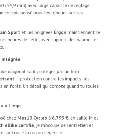
50 (34,9 mm) avec large capacité de réglage
n cockpit pensé pour les longues sorties
ain Sport
et les poignées
Ergon
maintiennent le
urs heures de selle, avec support des paumes et
s.
 intégrée
tube diagonal sont protégés par un film
trisant
— protection contre les impacts, les
es en forêt. Un détail qui compte quand tu roules
nu à Liège
osé chez
Mes10 Cycles
à
6.799 €
, en taille M et
h eBike certifié
, je m'occupe de l'entretien et
e sur toute la région liégeoise.