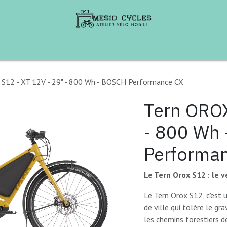
te de Vélos
B2B
Aventures à vélo
Ren
S12 - XT 12V - 29" - 800 Wh - BOSCH Performance CX
Tern OROX
- 800 Wh
Performa
Le Tern Orox S12 : le v
Le Tern Orox S12, c'est 
de ville qui tolère le gr
les chemins forestiers de