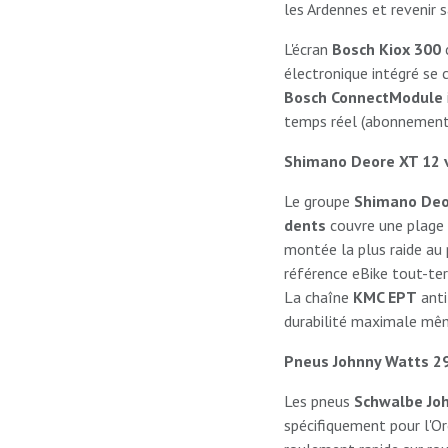
les Ardennes et revenir s
L'écran
Bosch Kiox 300
électronique intégré se 
Bosch ConnectModule
temps réel (abonnement F
Shimano Deore XT 12 v
Le groupe
Shimano Deo
dents
couvre une plage
montée la plus raide au p
référence eBike tout-terr
La chaîne
KMC EPT
anti
durabilité maximale mêm
Pneus Johnny Watts 29" 
Les pneus
Schwalbe Joh
spécifiquement pour l'O