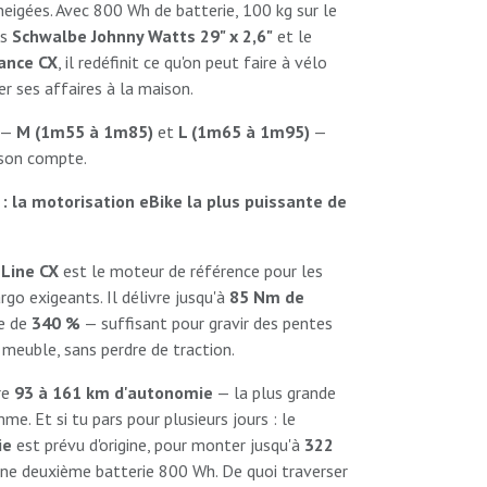
eigées. Avec 800 Wh de batterie, 100 kg sur le
us
Schwalbe Johnny Watts 29" x 2,6"
et le
ance CX
, il redéfinit ce qu'on peut faire à vélo
er ses affaires à la maison.
s —
M (1m55 à 1m85)
et
L (1m65 à 1m95)
—
 son compte.
 la motorisation eBike la plus puissante de
Line CX
est le moteur de référence pour les
rgo exigeants. Il délivre jusqu'à
85 Nm de
e de
340 %
— suffisant pour gravir des pentes
n meuble, sans perdre de traction.
re
93 à 161 km d'autonomie
— la plus grande
e. Et si tu pars pour plusieurs jours : le
ie
est prévu d'origine, pour monter jusqu'à
322
ne deuxième batterie 800 Wh. De quoi traverser