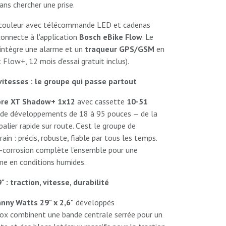
ans chercher une prise.
couleur avec télécommande LED et cadenas
connecte à l'application
Bosch eBike Flow
. Le
intègre une alarme et un
traqueur GPS/GSM
en
low+, 12 mois d'essai gratuit inclus).
itesses : le groupe qui passe partout
re XT Shadow+ 1x12
avec cassette
10-51
 de développements de 18 à 95 pouces — de la
alier rapide sur route. C'est le groupe de
ain : précis, robuste, fiable par tous les temps.
-corrosion complète l'ensemble pour une
e en conditions humides.
: traction, vitesse, durabilité
nny Watts 29" x 2,6"
développés
rox combinent une bande centrale serrée pour un