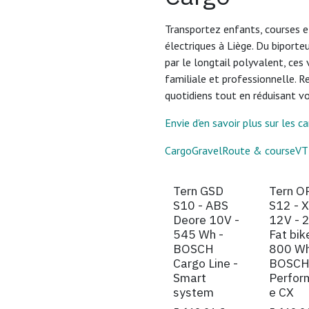
Transportez enfants, courses e
électriques à Liège. Du biporte
par le longtail polyvalent, ces 
familiale et professionnelle. 
quotidiens tout en réduisant v
Envie d'en savoir plus sur les c
Cargo
Gravel
Route & course
VT
Sur comm
Tern GSD
Tern 
Demander un essai
S10 - ABS
S12 - 
Deore 10V -
12V - 
545 Wh -
Fat bik
BOSCH
800 Wh
Cargo Line -
BOSC
Smart
Perfor
system
e CX