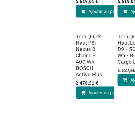
5.619,01
€
5.619,0
Ajouter au panier
Aj
Sur commande
Sur comm
Tern Quick
Tern Q
Haul P8i -
Haul L
Nexus 8
D9 - 5
Chaine -
Wh - 
400 Wh
Cargo 
BOSCH
3.387,6
Active Plus
Aj
2.478,51
€
Ajouter au panier