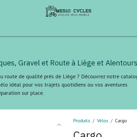
te de Vélos
B2B
Aventures à vélo
Ren
iques, Gravel et Route à Liège et Alentour
ou route de qualité près de Liège ? Découvrez notre catal
élo idéal pour vos trajets quotidiens ou vos aventures
éparation sur place.
Produits
Vélos
Cargo
Cargo