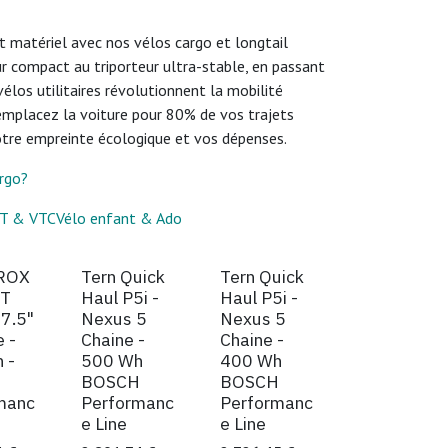
t matériel avec nos vélos cargo et longtail
ur compact au triporteur ultra-stable, en passant
vélos utilitaires révolutionnent la mobilité
Remplacez la voiture pour 80% de vos trajets
otre empreinte écologique et vos dépenses.
argo?
T & VTC
Vélo enfant & Ado
ande
OROX
Tern Quick
Tern Quick
Demander un essai
Demander un essai
XT
Haul P5i -
Haul P5i -
27.5"
Nexus 5
Nexus 5
e -
Chaine -
Chaine -
 -
500 Wh
400 Wh
H
BOSCH
BOSCH
manc
Performanc
Performanc
e Line
e Line