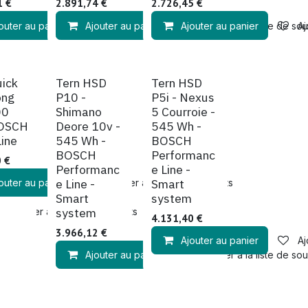
1
€
2.891,74
€
2.726,45
€
outer au panier
Ajouter à la liste de souhaits
Ajouter au panier
Ajouter à la liste de souhaits
Ajouter au panier
Ajouter à la liste de sou
Aj
ande
Sur commande
Sur commande
uick
Tern HSD
Tern HSD
ong
P10 -
P5i - Nexus
00
Shimano
5 Courroie -
BOSCH
Deore 10v -
545 Wh -
Line
545 Wh -
BOSCH
BOSCH
Performanc
0
€
Performanc
e Line -
e Line -
Smart
outer au panier
Ajouter à la liste de souhaits
Smart
system
system
Ajouter à la liste de souhaits
4.131,40
€
3.966,12
€
Ajouter au panier
Aj
Ajouter au panier
Ajouter à la liste de sou