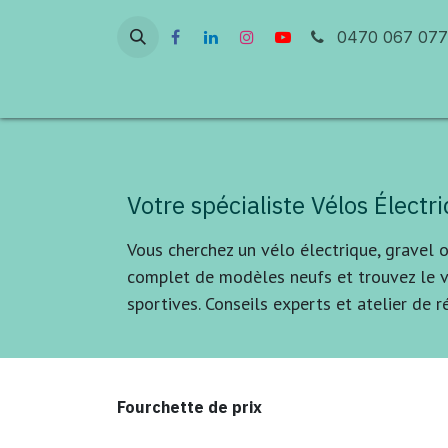
Se rendre au contenu
0470 067 077
Accueil
Atelier & Réparation
Ven
Votre spécialiste Vélos Électr
Vous cherchez un vélo électrique, gravel 
complet de modèles neufs et trouvez le v
sportives. Conseils experts et atelier de r
Fourchette de prix