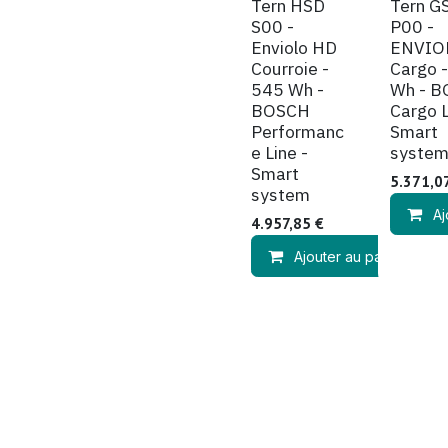
Sur commande
Sur comm
Tern HSD
Tern G
S00 -
P00 -
Enviolo HD
ENVIO
Courroie -
Cargo 
545 Wh -
Wh - 
BOSCH
Cargo L
Performanc
Smart
e Line -
syste
Smart
5.371,0
system
Aj
4.957,85
€
Ajouter au panier