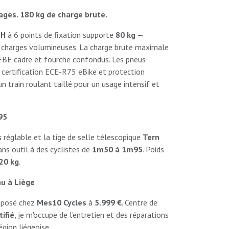
ages. 180 kg de charge brute.
 H
à 6 points de fixation supporte
80 kg
—
, charges volumineuses. La charge brute maximale
FBE cadre et fourche confondus. Les pneus
certification ECE-R75 eBike et protection
train roulant taillé pour un usage intensif et
95
s
réglable et la tige de selle télescopique
Tern
ns outil à des cyclistes de
1m50 à 1m95
. Poids
20 kg
.
nu à Liège
oposé chez
Mes10 Cycles
à
5.999 €
. Centre de
ifié
, je m'occupe de l'entretien et des réparations
égion liégeoise.