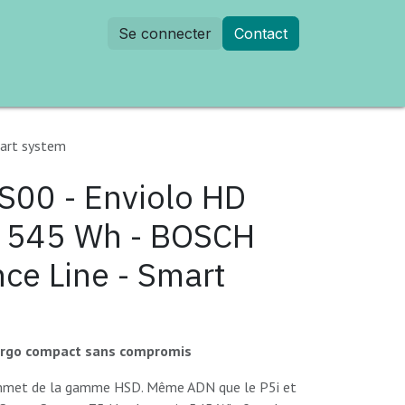
Se connecter
Contact
dez-vous
mart system
S00 - Enviolo HD
- 545 Wh - BOSCH
ce Line - Smart
cargo compact sans compromis
ommet de la gamme HSD. Même ADN que le P5i et