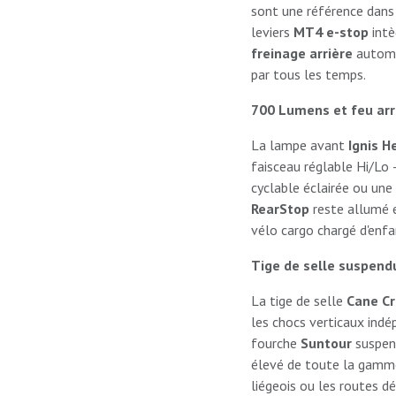
sont une référence dans
leviers
MT4 e-stop
intè
freinage arrière
automat
par tous les temps.
700 Lumens et feu arr
La lampe avant
Ignis H
faisceau réglable Hi/Lo —
cyclable éclairée ou une
RearStop
reste allumé e
vélo cargo chargé d'enfan
Tige de selle suspen
La tige de selle
Cane C
les chocs verticaux ind
fourche
Suntour
suspend
élevé de toute la gamme
liégeois ou les routes d