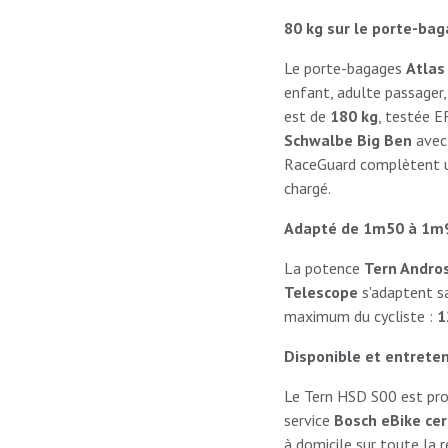
80 kg sur le porte-bag
Le porte-bagages
Atlas
enfant, adulte passager
est de
180 kg
, testée E
Schwalbe Big Ben
avec 
RaceGuard complètent un 
chargé.
Adapté de 1m50 à 1m
La potence
Tern Andro
Telescope
s'adaptent sa
maximum du cycliste :
1
Disponible et entrete
Le Tern HSD S00 est pr
service
Bosch eBike cert
à domicile sur toute la r