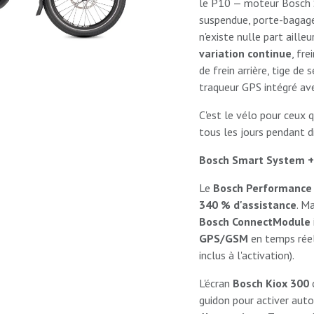
le P10 — moteur Bosch 
suspendue, porte-bagage
n'existe nulle part aill
variation continue
, fre
de frein arrière, tige de
traqueur GPS intégré av
C'est le vélo pour ceux q
tous les jours pendant d
Bosch Smart System + 
Le
Bosch Performance 
340 % d'assistance
. M
Bosch ConnectModule
GPS/GSM
en temps réel
inclus à l'activation).
L'écran
Bosch Kiox 300
guidon pour activer au