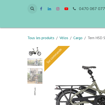
Se rendre au contenu
0470 067 077
Accueil
Atelier & Réparation
Ven
Tous les produits
Vélos
Cargo
Tern HSD S
Sur commande
Sur commande