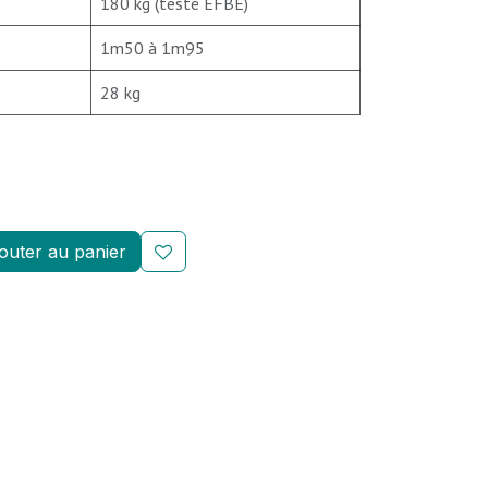
180 kg (testé EFBE)
1m50 à 1m95
28 kg
outer au panier