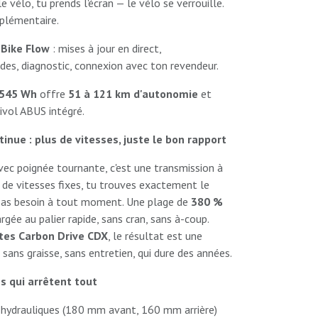
le vélo, tu prends l'écran — le vélo se verrouille.
plémentaire.
Bike Flow
: mises à jour en direct,
des, diagnostic, connexion avec ton revendeur.
 545 Wh
offre
51 à 121 km d'autonomie
et
tivol ABUS intégré.
tinue : plus de vitesses, juste le bon rapport
ec poignée tournante, c'est une transmission à
 de vitesses fixes, tu trouves exactement le
as besoin à tout moment. Une plage de
380 %
gée au palier rapide, sans cran, sans à-coup.
tes Carbon Drive CDX
, le résultat est une
 sans graisse, sans entretien, qui dure des années.
s qui arrêtent tout
hydrauliques (180 mm avant, 160 mm arrière)