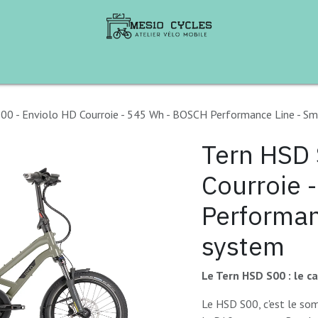
te de Vélos
B2B
Aventures à vélo
Ren
00 - Enviolo HD Courroie - 545 Wh - BOSCH Performance Line - S
Tern HSD 
Courroie 
Performan
system
Le Tern HSD S00 : le 
Le HSD S00, c'est le s