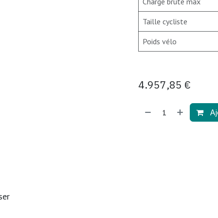
Charge brute max
Taille cycliste
Poids vélo
4.957,85
€
Aj
ser