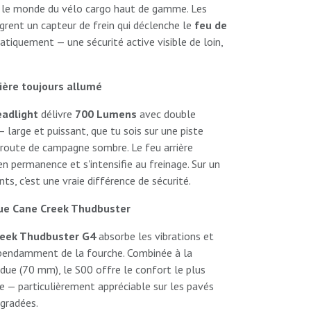
 le monde du vélo cargo haut de gamme. Les
grent un capteur de frein qui déclenche le
feu de
iquement — une sécurité active visible de loin,
ière toujours allumé
eadlight
délivre
700 Lumens
avec double
 large et puissant, que tu sois sur une piste
 route de campagne sombre. Le feu arrière
n permanence et s'intensifie au freinage. Sur un
ts, c'est une vraie différence de sécurité.
due Cane Creek Thudbuster
reek Thudbuster G4
absorbe les vibrations et
épendamment de la fourche. Combinée à la
ue (70 mm), le S00 offre le confort le plus
 — particulièrement appréciable sur les pavés
égradées.