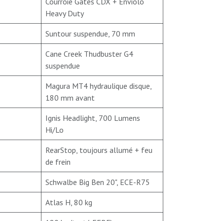
Courroie Gates CDX + Enviolo
Heavy Duty
Suntour suspendue, 70 mm
Cane Creek Thudbuster G4
suspendue
Magura MT4 hydraulique disque,
180 mm avant
Ignis Headlight, 700 Lumens
Hi/Lo
RearStop, toujours allumé + feu
de frein
Schwalbe Big Ben 20", ECE-R75
Atlas H, 80 kg