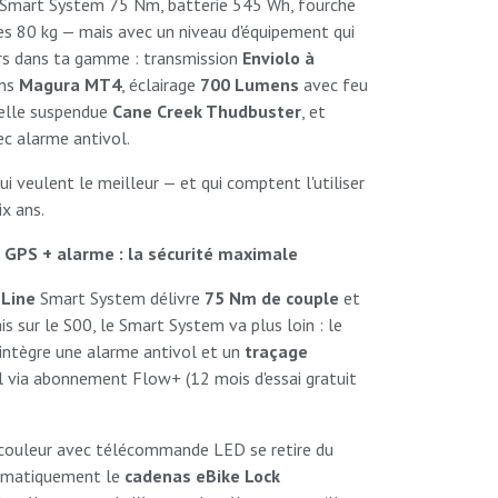
Smart System 75 Nm, batterie 545 Wh, fourche
s 80 kg — mais avec un niveau d'équipement qui
eurs dans ta gamme : transmission
Enviolo à
ins
Magura MT4
, éclairage
700 Lumens
avec feu
 selle suspendue
Cane Creek Thudbuster
, et
ec alarme antivol.
ui veulent le meilleur — et qui comptent l'utiliser
ix ans.
GPS + alarme : la sécurité maximale
Line
Smart System délivre
75 Nm de couple
et
ais sur le S00, le Smart System va plus loin : le
intègre une alarme antivol et un
traçage
 via abonnement Flow+ (12 mois d'essai gratuit
couleur avec télécommande LED se retire du
tomatiquement le
cadenas eBike Lock