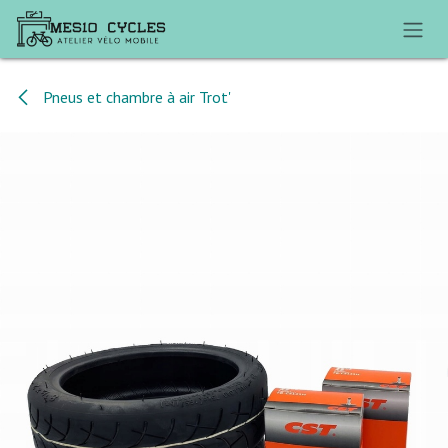
Se rendre au contenu
Pneus et chambre à air Trot'