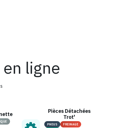
en ligne
us
Pièces Détachées
inette
Trot'
IQUE
PNEUS
FREINAGE