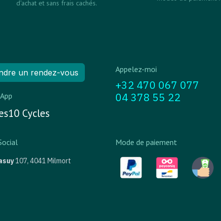
d'achat et sans frais cachés.
Appelez-moi
ndre un rendez-vous
+32 470 067 077
04 378 55 22
App
s10 Cycles
Social
Mode de paiement
asuy
107,
4041 Milmort