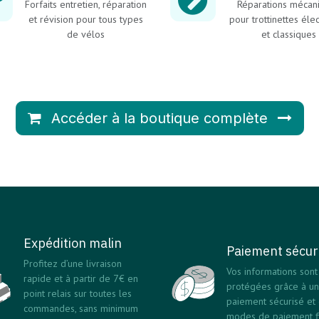
Forfaits entretien, réparation
Réparations mécan
et révision pour tous types
pour trottinettes éle
de vélos
et classiques
Accéder à la boutique complète
Expédition malin
Paiement sécur
Profitez d’une livraison
Vos informations sont
rapide et à partir de 7€ en
protégées grâce à un
point relais sur toutes les
paiement sécurisé et
commandes, sans minimum
modes de paiement fi