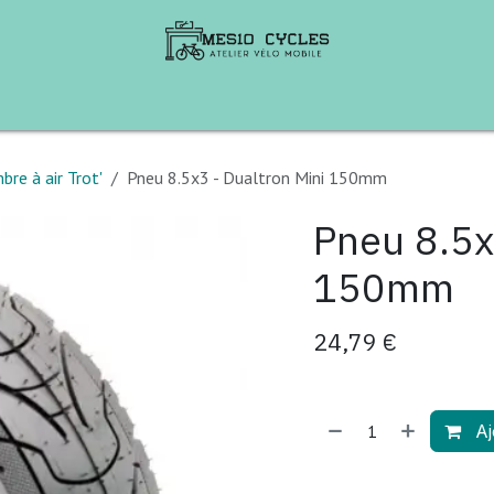
te de Vélos
B2B
Aventures à vélo
Ren
re à air Trot'
Pneu 8.5x3 - Dualtron Mini 150mm
Pneu 8.5x
150mm
24,79
€
Aj