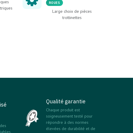
iques
ROUES
ctriques
Large choix de pièces
trottinettes
Qualité garantie
isé
Chaque produit est
soigneusement testé pour
répondre à des normes
 des
élevées de durabilité et de
ables.