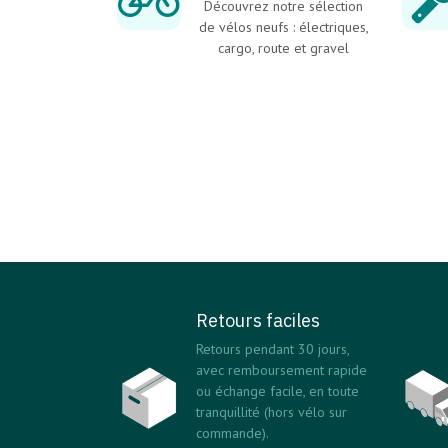
Découvrez notre sélection
de vélos neufs : électriques,
cargo, route et gravel
Retours faciles
Retours pendant 30 jours,
avec remboursement rapide
ou échange facile, en toute
tranquillité (hors vélo sur
commande).