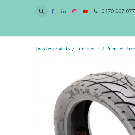
Se rendre au contenu
0470 067 077
Accueil
Atelier & Réparation
Ven
Tous les produits
Trottinette
Pneus et chamb