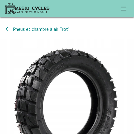
Se rendre au contenu
Pneus et chambre à air Trot'