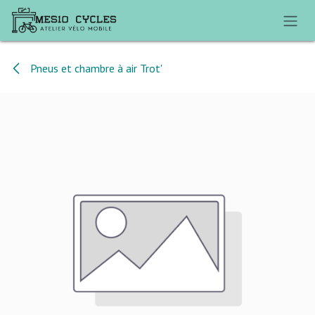
Se rendre au contenu
Pneus et chambre à air Trot'