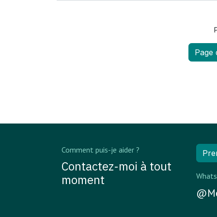
P
Page 
Comment puis-je aider ?
Pre
Contactez-moi à tout
Whats
moment
@Me