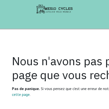
te de Vélos
B2B
Aventures à vélo
Ren
Erreur 404
Nous n'avons pas p
page que vous rec
Pas de panique.
Si vous pensez que c'est une erreur de no
cette page
.