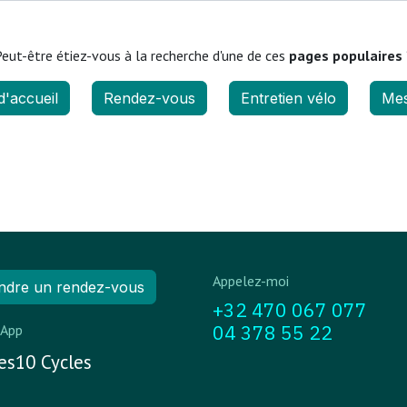
eut-être étiez-vous à la recherche d'une de ces
pages populaires 
d'accueil
Rendez-vous
Entretien vélo
Mes
Appelez-moi
ndre un rendez-vous
+32 470 067 077
04 378 55 22
App
s10 Cycles