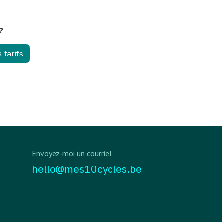
?
 tarifs
Envoyez-moi un courriel
hello@mes10cycles.be