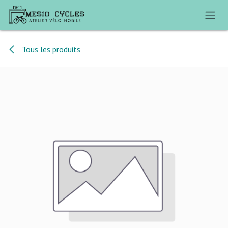
Se rendre au contenu
Tous les produits