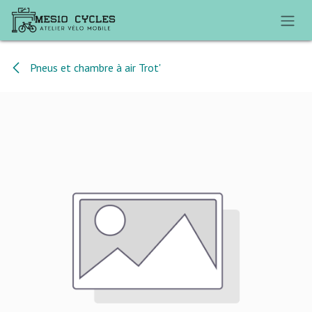
Se rendre au contenu
Pneus et chambre à air Trot'