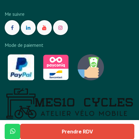
Me suivre
Mode de paiement
Mes10 Cycles est une marque
d'AxiMobi
.
Prendre RDV
Accueil
•
À propos de moi
•
Me contacter
•
Tarifs
•