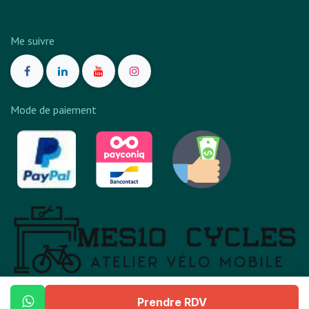
Me suivre
Mode de paiement
Mes10 Cycles est une marque
d'AxiMobi
.
Prendre RDV
Accueil
•
À propos de moi
•
Me contacter
•
Tarifs
•