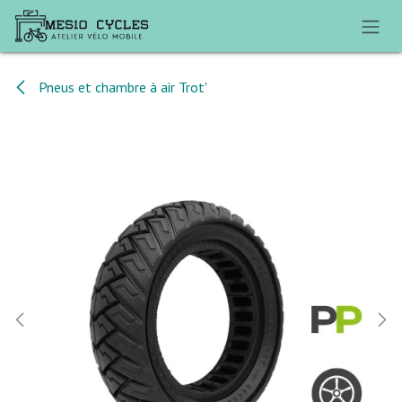
Se rendre au contenu
Pneus et chambre à air Trot'