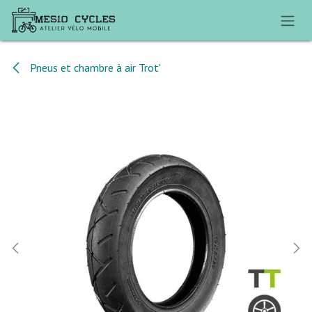
Se rendre au contenu
Pneus et chambre à air Trot'