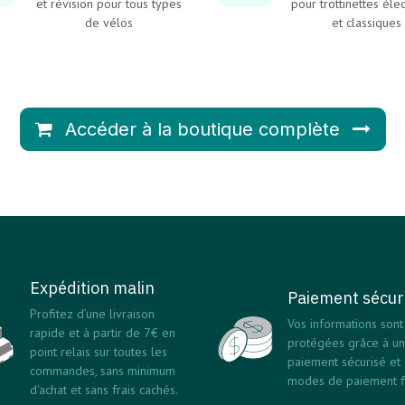
et révision pour tous types
pour trottinettes éle
de vélos
et classiques
Accéder à la boutique complète
Expédition malin
Paiement sécur
Profitez d’une livraison
Vos informations sont
rapide et à partir de 7€ en
protégées grâce à un
point relais sur toutes les
paiement sécurisé et
commandes, sans minimum
modes de paiement fi
d'achat et sans frais cachés.