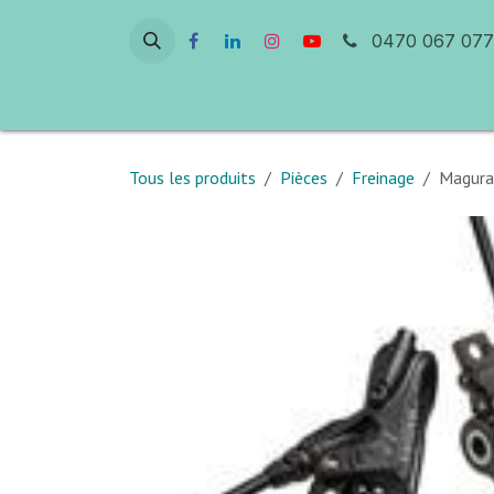
Se rendre au contenu
0470 067 077
Accueil
Atelier & Réparation
Ven
Tous les produits
Pièces
Freinage
Magura 