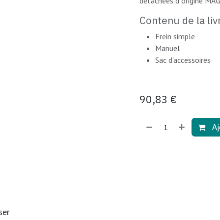
détachées d´origine MA
Contenu de la liv
Frein simple
Manuel
Sac d'accessoires
90,83
€
Aj
ser