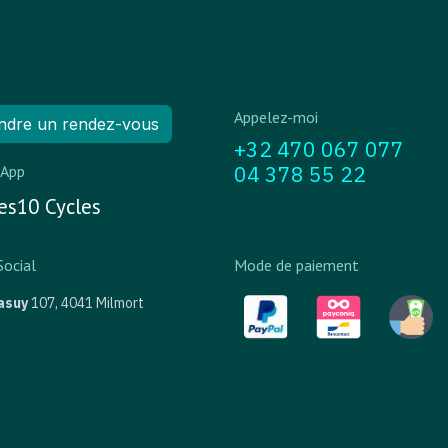
Appelez-moi
ndre un rendez-vous
+32 470 067 077
04 378 55 22
App
s10 Cycles
Social
Mode de paiement
asuy
107,
4041 Milmort