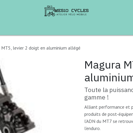
te de Vélos
B2B
Aventures à vélo
Ren
MT5, levier 2 doigt en aluminium allégé
Magura MT
aluminium
Toute la puissanc
gamme !
Alliant performance et p
produits de post-équipe
l’ADN du MT7 se retrou
l’enduro.