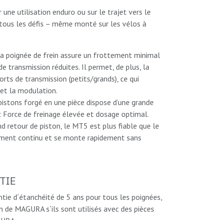
 une utilisation enduro ou sur le trajet vers le
 tous les défis – même monté sur les vélos à
 la poignée de frein assure un frottement minimal
e transmission réduites. Il permet, de plus, la
orts de transmission (petits/grands), ce qui
et la modulation.
4 pistons forgé en une pièce dispose d’une grande
t : Force de freinage élevée et dosage optimal.
nd retour de piston, le MT5 est plus fiable que le
ment continu et se monte rapidement sans
TIE
ie d´étanchéité de 5 ans pour tous les poignées,
in de MAGURA s´ils sont utilisés avec des pièces