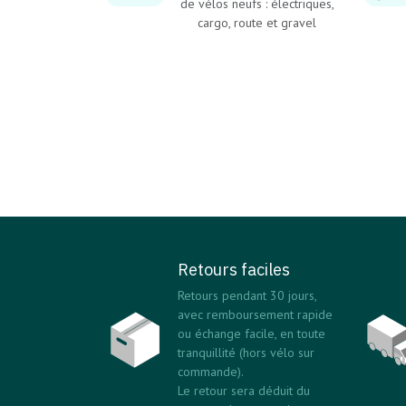
de vélos neufs : électriques,
cargo, route et gravel
Retours faciles
Retours pendant 30 jours,
avec remboursement rapide
ou échange facile, en toute
tranquillité (hors vélo sur
commande).
Le retour sera déduit du