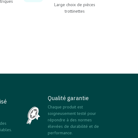
ctriques
Large choix de pièces
trottinettes
Qualité garantie
isé
Chaque produit est
soigneusement testé pour
répondre à des normes
 des
élevées de durabilité et de
ables.
performance.