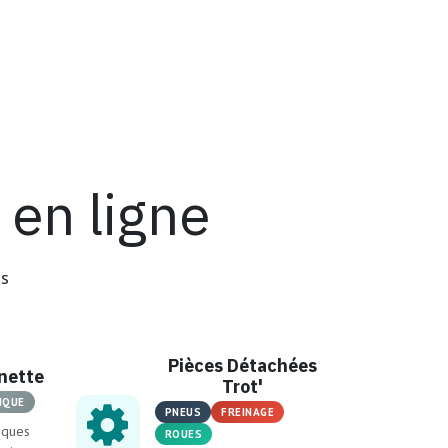
en ligne
us
Pièces Détachées
inette
Trot'
IQUE
PNEUS
FREINAGE
iques
ROUES