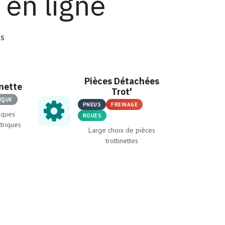
en ligne
us
Pièces Détachées
inette
Trot'
IQUE
PNEUS
FREINAGE
iques
ROUES
ctriques
Large choix de pièces
trottinettes