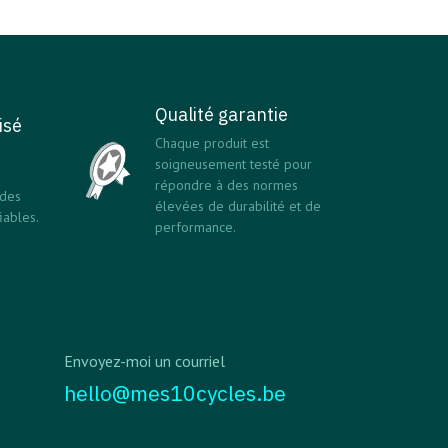
Qualité garantie
isé
Chaque produit est
soigneusement testé pour
répondre à des normes
 des
élevées de durabilité et de
ables.
performance.
Envoyez-moi un courriel
hello@mes10cycles.be