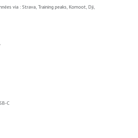
ées via : Strava, Training peaks, Komoot, Dji,
B
USB-C