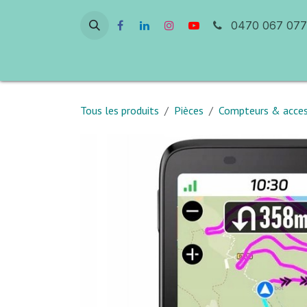
Se rendre au contenu
0470 067 077
Accueil
Atelier & Réparation
Ven
Tous les produits
Pièces
Compteurs & acces