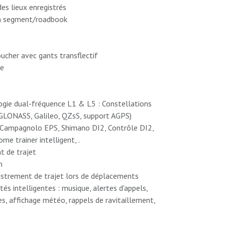
des lieux enregistrés
un segment/roadbook
oucher avec gants transflectif
ge
logie dual-fréquence L1 & L5 : Constellations
 GLONASS, Galileo, QZsS, support AGPS)
 Campagnolo EPS, Shimano DI2, Contrôle DI2,
me trainer intelligent, .
t de trajet
n
gistrement de trajet lors de déplacements
és intelligentes : musique, alertes d'appels,
s, affichage météo, rappels de ravitaillement,