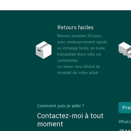
Retours faciles
Retours pendant 30 jours,
avec remboursement rapide
ou échange facile, en toute
tranquillité (hors vélo sur
commande).
Le retour sera déduit du
montant de votre achat.
Comment puis-je aider ?
Pre
Contactez-moi à tout
Whats
moment