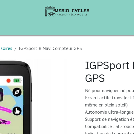
te de Vélos
B2B
Aventures à vélo
Ren
soires
IGPSport BiNavi Compteur GPS
IGPSport 
GPS
Né pour naviguer, né pour
Ecran tactile transflecti
même en plein soleil)
Autonomie ultra-longue
Support de navigation ét
Compatibilité : all-road
Indication de tournants