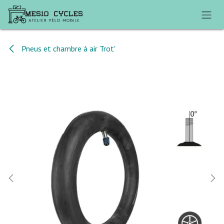
Se rendre au contenu
Pneus et chambre à air Trot'