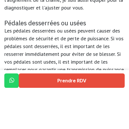
diagnostiquer et l'ajuster pour vous.
Pédales desserrées ou usées
Les pédales desserrées ou usées peuvent causer des
problèmes de sécurité et de perte de puissance. Si vos
pédales sont desserrées, il est important de les
resserrer immédiatement pour éviter de se blesser. Si
vos pédales sont usées, il est important de les
remplacer pour garantir une transmission de puissance
optimale. Les pédales peuvent également être
Prendre RDV
remplacées pour améliorer le confort et la sécurité de
votre vélo.
Plaquettes ou disques de frein usés
Les plaquettes ou les disques de frein usés peuvent
causer des problèmes de freinage et de sécurité. Les