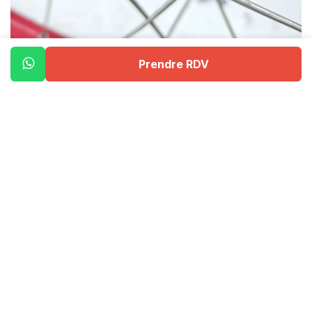
Prendre RDV
Des moyeux qui ont pris l’eau, entraînant corrosion ou
bruit suspect.
De la graisse figée ou absente, rendant le changement
de vitesse moins fluide ou plus bruyant.
Des roulements grippés ou mal lubrifiés, qui
augmentent la résistance au pédalage.
Dans certains cas, un bain d’huile spécial (qui nettoie
et lubrifie en même temps) suivi d’un graissage
complet permet de redonner une seconde vie au